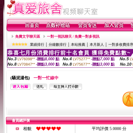
免費文字聊天區
一對一視訊聊天 / 免費一對多視訊
業績排行
│
分鐘數排行
│
本站推薦
│
本月新人
│
一對多收費排
恭喜七月份消費排行前十名會員 獲得免費點數~
No.3
No.4
No.5
-贈點
8,000
點
-贈點
7,000
點
LV76098**
LV75277**
L
No.8
No.8
No.10
-贈點
3,000
點
-贈點
3,000
點
LV70847**
LV75677**
(騷泥湯包)
一對一忙線中
會員總評價
相貌
平均評價 5.0000 分