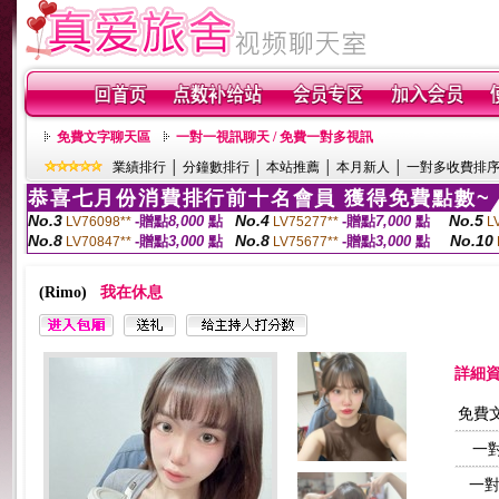
免費文字聊天區
一對一視訊聊天 / 免費一對多視訊
業績排行
│
分鐘數排行
│
本站推薦
│
本月新人
│
一對多收費排
恭喜七月份消費排行前十名會員 獲得免費點數~
No.3
No.4
No.5
-贈點
8,000
點
-贈點
7,000
點
LV76098**
LV75277**
L
No.8
No.8
No.10
-贈點
3,000
點
-贈點
3,000
點
LV70847**
LV75677**
(Rimo)
我在休息
詳細
免費
一
一對