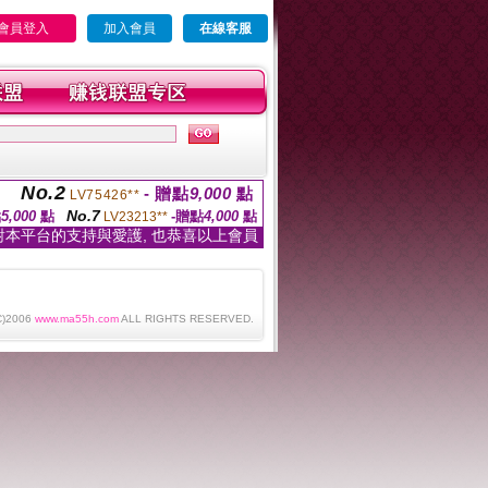
會員登入
加入會員
在線客服
No.2
- 贈點
9,000
點
LV75426**
No.7
點
5,000
點
-贈點
4,000
點
LV23213**
對本平台的支持與愛護, 也恭喜以上會員
C)2006
www.ma55h.com
ALL RIGHTS RESERVED.