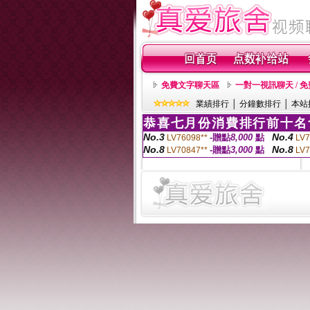
免費文字聊天區
一對一視訊聊天 / 
業績排行
│
分鐘數排行
│
本站
恭喜七月份消費排行前十名
No.3
No.4
-贈點
8,000
點
LV76098**
LV7
No.8
No.8
-贈點
3,000
點
LV70847**
LV7