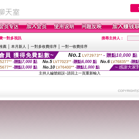
免費一對多視訊
搜尋主持人：
推薦
│
本月新人
│
一對多收費排序
│
一對一收費排序
No.1
會員 獲得免費點數~
- 贈點
10,000
點
LV72973**
No.5
No.6
-贈點
7,000
點
-贈點
6,000
點
-贈
5277**
LV77023**
LV76835**
No.10
~ 感謝大家
-贈點
3,000
點
-贈點
1,000
點
5677**
LV76400**
主持人編號錯誤~請回上一頁重新輸入
COPYRIGHT(