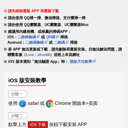
請先移除舊版 APP 再重新下載
請勿使用 QQ掃一掃、微信掃描、支付寶掃一掃
請勿使用 QQ瀏覽器、UC瀏覽器、UC瀏覽器Mini
建議用內建相機、或推薦的掃碼APP：
iOS :
二維碼條碼
或
QR碼
掃描
Android :
二維碼條瞄
或
二維碼
掃描
若 APP 無法更新或下載，請先刪除再重新安裝。仍無法解決問題，請
聯繫客服（
Line：sline66
）並附上本頁網址
iOS 版本遇到「無法驗證 App」時：
開啟方法教學
iOS 版安裝教學
步驟一
使用
safari 或
Chrome 開啟本>頁面
步驟二
點擊上方
按鈕下載安裝 APP
iOS 下載